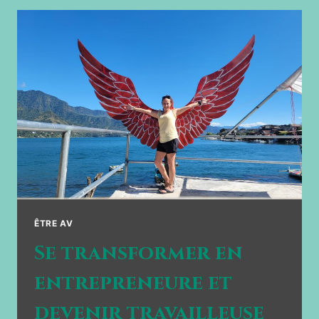
DU
SEO
ÊTRE AV
Se transformer en
entrepreneure et
devenir travailleuse