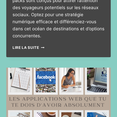
packs sont conçus pour attirer l’attention
des voyageurs potentiels sur les réseaux
sociaux. Optez pour une stratégie
numérique efficace et différenciez-vous
dans cet océan de destinations et d’options
concurrentes.
DES
LIRE LA SUITE
VISUELS
CAPTIVANTS
POUR
BOOSTER
LA
VISIBILITÉ
DE
VOTRE
AGENCE
DE
VOYAGE